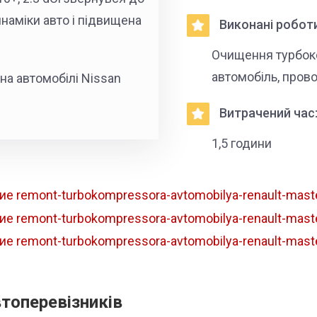
инаміки авто і підвищена
Виконані роботи
Очищення турбоко
автомобіль, пров
а автомобілі Nissan
Витрачений час
1,5 години
втоперевізників